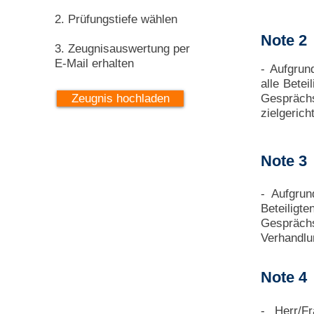
2. Prüfungstiefe wählen
Note 2
3. Zeugnisauswertung per
E-Mail erhalten
- Aufgrun
alle Betei
Zeugnis hochladen
Gesprächs
zielgeric
Note 3
- Aufgrun
Beteiligte
Gesprächs
Verhandlu
Note 4
- Herr/F