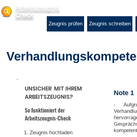
Arbeitszeugnis
Check
Zeugnis prüfen
Zeugnis schreiben
Verhandlungskompeten
UNSICHER MIT IHREM
Note 1
ARBEITSZEUGNIS?
- Aufgr
So funktioniert der
Verhandl
Arbeitszeugnis-Check
hervorra
Gesprächs
kompetent
1. Zeugnis hochladen