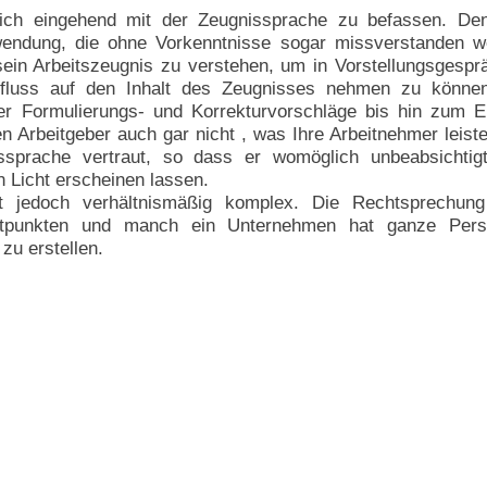
sich eingehend mit der Zeugnissprache zu befassen. De
wendung, die ohne Vorkenntnisse sogar missverstanden we
sein Arbeitszeugnis zu verstehen, um in Vorstellungsgesp
fluss auf den Inhalt des Zeugnisses nehmen zu können
ber Formulierungs- und Korrekturvorschläge bis hin zum 
 Arbeitgeber auch gar nicht , was Ihre Arbeitnehmer leiste
issprache vertraut, so dass er womöglich unbeabsichtig
 Licht erscheinen lassen.
st jedoch verhältnismäßig komplex. Die Rechtsprechung 
reitpunkten und manch ein Unternehmen hat ganze Perso
zu erstellen.
Datenschutzerklärung
Allg
Telefon 04131 / 6082029
Telefax 04131 / 7060212
E-Mail info@arbeitszeugnis-check.org